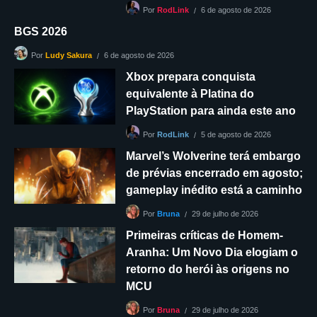
6 de agosto de 2026
Por
RodLink
BGS 2026
6 de agosto de 2026
Por
Ludy Sakura
Xbox prepara conquista
equivalente à Platina do
PlayStation para ainda este ano
5 de agosto de 2026
Por
RodLink
Marvel’s Wolverine terá embargo
de prévias encerrado em agosto;
gameplay inédito está a caminho
29 de julho de 2026
Por
Bruna
Primeiras críticas de Homem-
Aranha: Um Novo Dia elogiam o
retorno do herói às origens no
MCU
29 de julho de 2026
Por
Bruna