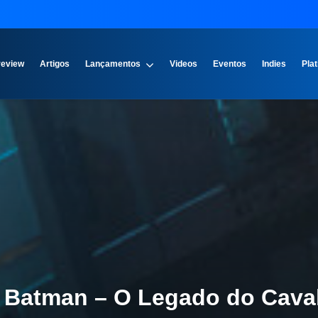
review
Artigos
Lançamentos
Videos
Eventos
Indies
Plat
Batman – O Legado do Caval