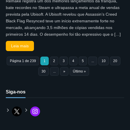
Remake registra um dos melhores lançamentos da franquia,
bate recordes no Steam e ultrapassa a meta anual de vendas
prevista pela Ubisoft. A Ubisoft revelou que Assassin’s Creed
Black Flag Resynced teve um início extremamente forte no
mercado, alcançando 3,5 milhões de cópias vendidas nos
primeiros 14 dias. O desempenho foi tão expressivo que o […]
Leia mais
Página 1 de 239
1
2
3
4
5
...
10
20
30
...
»
Último »
Siga-nos