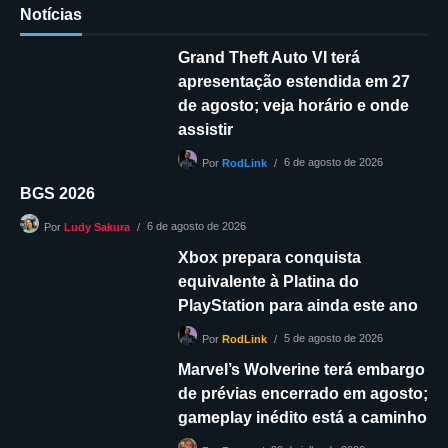
Notícias
Grand Theft Auto VI terá
apresentação estendida em 27
de agosto; veja horário e onde
assistir
6 de agosto de 2026
Por
RodLink
BGS 2026
6 de agosto de 2026
Por
Ludy Sakura
Xbox prepara conquista
equivalente à Platina do
PlayStation para ainda este ano
5 de agosto de 2026
Por
RodLink
Marvel’s Wolverine terá embargo
de prévias encerrado em agosto;
gameplay inédito está a caminho