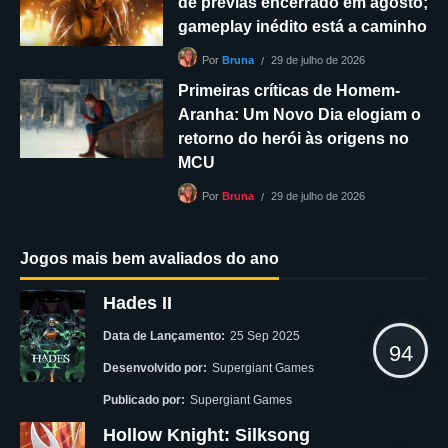
de prévias encerrado em agosto;
gameplay inédito está a caminho
29 de julho de 2026
Por
Bruna
Primeiras críticas de Homem-
Aranha: Um Novo Dia elogiam o
retorno do herói às origens no
MCU
29 de julho de 2026
Por
Bruna
Jogos mais bem avaliados do ano
Hades II
Data de Lançamento:
25 Sep 2025
94
Desenvolvido por:
Supergiant Games
Publicado por:
Supergiant Games
Hollow Knight: Silksong