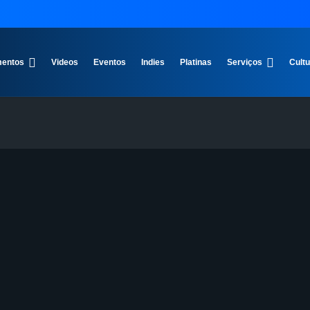
entos
Videos
Eventos
Indies
Platinas
Serviços
Cult