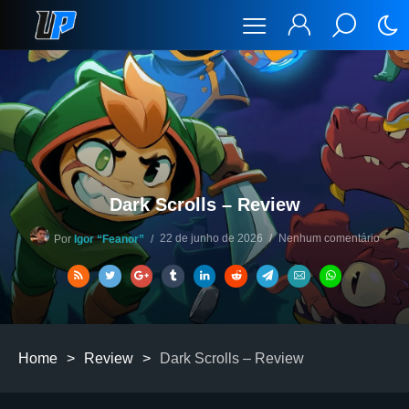
Dark Scrolls – Review
22 de junho de 2026
Nenhum comentário
Por
Igor “Feanor”
Home
>
Review
>
Dark Scrolls – Review