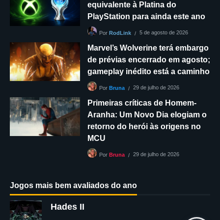
equivalente à Platina do
PlayStation para ainda este ano
5 de agosto de 2026
Por
RodLink
Marvel’s Wolverine terá embargo
de prévias encerrado em agosto;
gameplay inédito está a caminho
29 de julho de 2026
Por
Bruna
Primeiras críticas de Homem-
Aranha: Um Novo Dia elogiam o
retorno do herói às origens no
MCU
29 de julho de 2026
Por
Bruna
Jogos mais bem avaliados do ano
Hades II