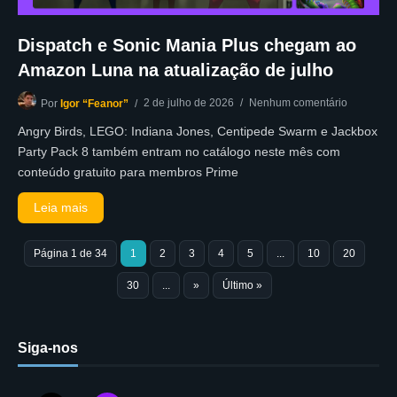
Dispatch e Sonic Mania Plus chegam ao
Amazon Luna na atualização de julho
2 de julho de 2026
Nenhum comentário
Por
Igor “Feanor”
Angry Birds, LEGO: Indiana Jones, Centipede Swarm e Jackbox
Party Pack 8 também entram no catálogo neste mês com
conteúdo gratuito para membros Prime
Leia mais
Página 1 de 34
1
2
3
4
5
...
10
20
30
...
»
Último »
Siga-nos