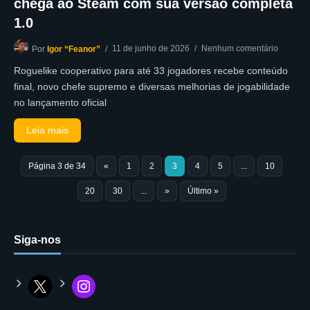
chega ao Steam com sua versão completa
1.0
11 de junho de 2026
Nenhum comentário
Por
Igor “Feanor”
Roguelike cooperativo para até 33 jogadores recebe conteúdo
final, novo chefe supremo e diversas melhorias de jogabilidade
no lançamento oficial
Leia mais
Página 3 de 34
«
1
2
3
4
5
...
10
20
30
...
»
Último »
Siga-nos