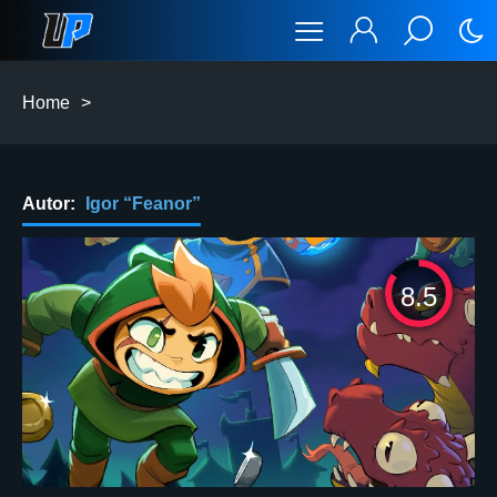
Home
>
Autor:
Igor “Feanor”
8.5