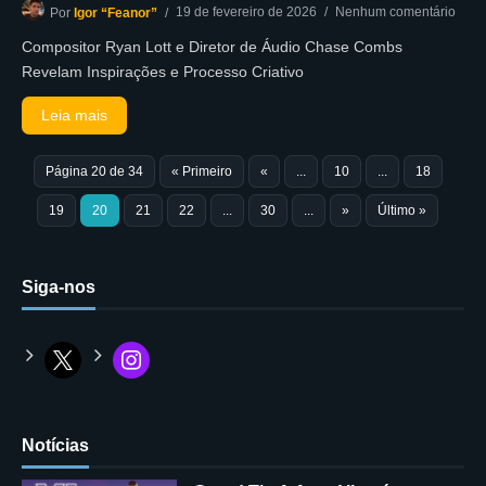
19 de fevereiro de 2026
Nenhum comentário
Por
Igor “Feanor”
Compositor Ryan Lott e Diretor de Áudio Chase Combs
Revelam Inspirações e Processo Criativo
Leia mais
Página 20 de 34
« Primeiro
«
...
10
...
18
19
20
21
22
...
30
...
»
Último »
Siga-nos
Notícias