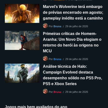
Marvel’s Wolverine terá embargo
de prévias encerrado em agosto;
gameplay inédito está a caminho
29 de julho de 2026
Por
Bruna
Primeiras críticas de Homem-
Aranha: Um Novo Dia elogiam o
retorno do herói às origens no
MCU
29 de julho de 2026
Por
Bruna
Análise técnica de Halo:
Campaign Evolved destaca
desempenho sólido no PS5 Pro,
PS5 e Xbox Series
29 de julho de 2026
Por
Bruna
Jogos mais bem avaliados do ano