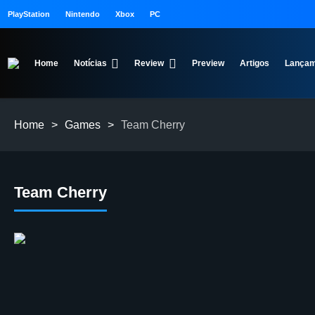
PlayStation
Nintendo
Xbox
PC
Home
Notícias
Review
Preview
Artigos
Lançam
Home
>
Games
>
Team Cherry
Team Cherry