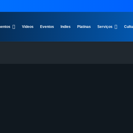
entos
Videos
Eventos
Indies
Platinas
Serviços
Cult