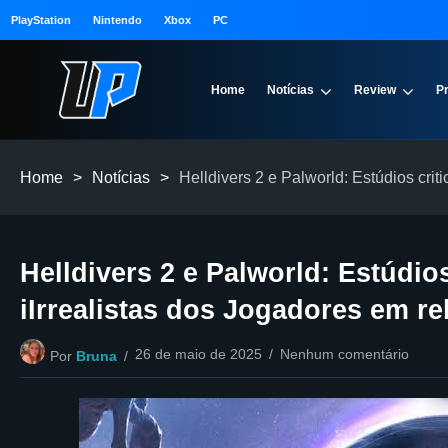
PlayStation
Nintendo
Xbox
PC
Home
Notícias
Review
P
Home
>
Notícias
>
Helldivers 2 e Palworld: Estúdios cri
Helldivers 2 e Palworld: Estúdio
iIrrealistas dos Jogadores em r
26 de maio de 2025
Nenhum comentário
Por
Bruna