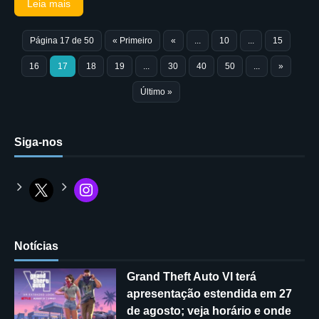
Leia mais
Página 17 de 50
« Primeiro
«
...
10
...
15
16
17
18
19
...
30
40
50
...
»
Último »
Siga-nos
Notícias
Grand Theft Auto VI terá
apresentação estendida em 27
de agosto; veja horário e onde