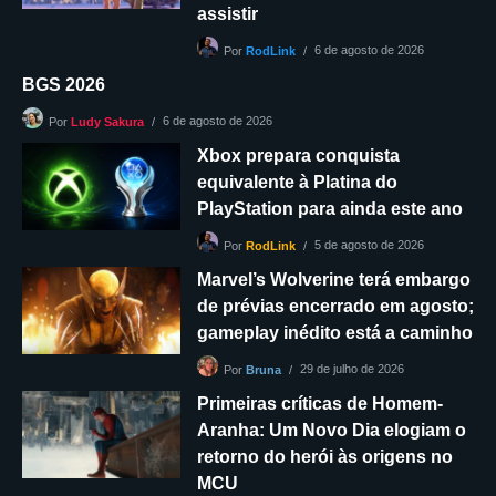
assistir
6 de agosto de 2026
Por
RodLink
BGS 2026
6 de agosto de 2026
Por
Ludy Sakura
Xbox prepara conquista
equivalente à Platina do
PlayStation para ainda este ano
5 de agosto de 2026
Por
RodLink
Marvel’s Wolverine terá embargo
de prévias encerrado em agosto;
gameplay inédito está a caminho
29 de julho de 2026
Por
Bruna
Primeiras críticas de Homem-
Aranha: Um Novo Dia elogiam o
retorno do herói às origens no
MCU