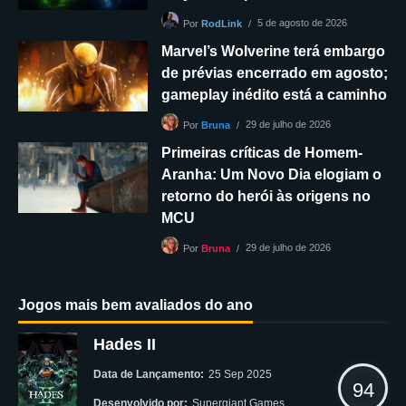
5 de agosto de 2026
Por
RodLink
Marvel’s Wolverine terá embargo
de prévias encerrado em agosto;
gameplay inédito está a caminho
29 de julho de 2026
Por
Bruna
Primeiras críticas de Homem-
Aranha: Um Novo Dia elogiam o
retorno do herói às origens no
MCU
29 de julho de 2026
Por
Bruna
Jogos mais bem avaliados do ano
Hades II
Data de Lançamento:
25 Sep 2025
94
Desenvolvido por:
Supergiant Games