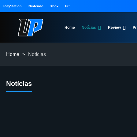
PlayStation
Nintendo
Xbox
PC
Home
Notícias
Review
Pr
Home
>
Notícias
Notícias