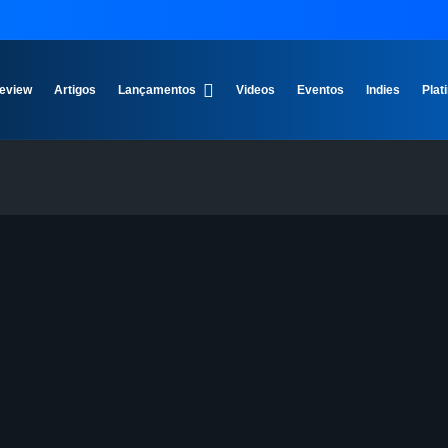
eview
Artigos
Lançamentos
Videos
Eventos
Indies
Plat