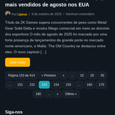
mais vendidos de agosto nos EUA
9 de outubro de 2025
Nenhum comentário
Por
Lipeux
Título da 2K Games supera concorrentes de peso como Metal
Gear Solid Delta e mostra fôlego comercial em meio ao domínio
dos esportivos O mês de agosto de 2025 foi marcado por uma
forte presença de lançamentos de grande porte no mercado
norte-americano, e Mafia: The Old Country se destacou entre
eles. O novo capítulo […]
Leia mais
Página 153 de 414
« Primeiro
«
...
10
20
30
...
151
152
153
154
155
...
160
170
180
...
»
Último »
Siga-nos