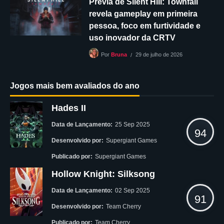
Prévia de Silent Hill: Townfall
revela gameplay em primeira
pessoa, foco em furtividade e
uso inovador da CRTV
29 de julho de 2026
Por
Bruna
Jogos mais bem avaliados do ano
Hades II
Data de Lançamento:
25 Sep 2025
94
Desenvolvido por:
Supergiant Games
Publicado por:
Supergiant Games
Hollow Knight: Silksong
Data de Lançamento:
02 Sep 2025
91
Desenvolvido por:
Team Cherry
Publicado por:
Team Cherry