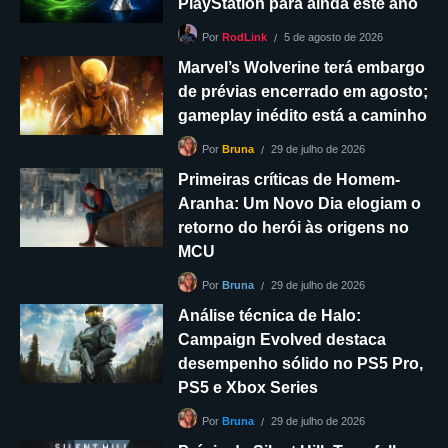
PlayStation para ainda este ano
5 de agosto de 2026
Por
RodLink
Marvel’s Wolverine terá embargo
de prévias encerrado em agosto;
gameplay inédito está a caminho
29 de julho de 2026
Por
Bruna
Primeiras críticas de Homem-
Aranha: Um Novo Dia elogiam o
retorno do herói às origens no
MCU
29 de julho de 2026
Por
Bruna
Análise técnica de Halo:
Campaign Evolved destaca
desempenho sólido no PS5 Pro,
PS5 e Xbox Series
29 de julho de 2026
Por
Bruna