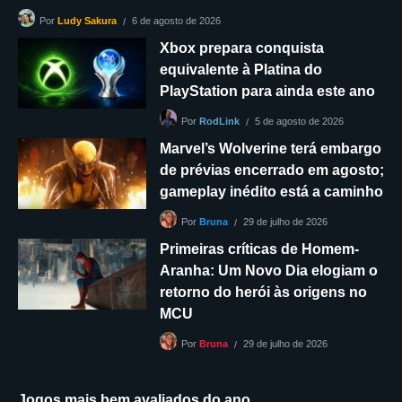
6 de agosto de 2026
Por
Ludy Sakura
Xbox prepara conquista
equivalente à Platina do
PlayStation para ainda este ano
5 de agosto de 2026
Por
RodLink
Marvel’s Wolverine terá embargo
de prévias encerrado em agosto;
gameplay inédito está a caminho
29 de julho de 2026
Por
Bruna
Primeiras críticas de Homem-
Aranha: Um Novo Dia elogiam o
retorno do herói às origens no
MCU
29 de julho de 2026
Por
Bruna
Jogos mais bem avaliados do ano