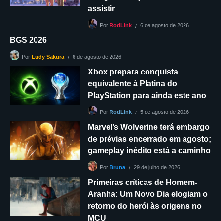
assistir
6 de agosto de 2026
Por
RodLink
BGS 2026
6 de agosto de 2026
Por
Ludy Sakura
Xbox prepara conquista
equivalente à Platina do
PlayStation para ainda este ano
5 de agosto de 2026
Por
RodLink
Marvel’s Wolverine terá embargo
de prévias encerrado em agosto;
gameplay inédito está a caminho
29 de julho de 2026
Por
Bruna
Primeiras críticas de Homem-
Aranha: Um Novo Dia elogiam o
retorno do herói às origens no
MCU