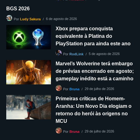
BGS 2026
6 de agosto de 2026
Por
Ludy Sakura
Xbox prepara conquista
equivalente à Platina do
PlayStation para ainda este ano
5 de agosto de 2026
Por
RodLink
Marvel’s Wolverine terá embargo
de prévias encerrado em agosto;
gameplay inédito está a caminho
29 de julho de 2026
Por
Bruna
Primeiras críticas de Homem-
Aranha: Um Novo Dia elogiam o
retorno do herói às origens no
MCU
29 de julho de 2026
Por
Bruna