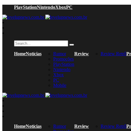
PlayStation
Nintendo
Xbox
PC
Home
Notícias
Rumor
Review
Review Retrô
Pr
Promoções
PlayStation
Nintendo
Xbox
PC
Mobile
Home
Notícias
Rumor
Review
Review Retrô
Pr