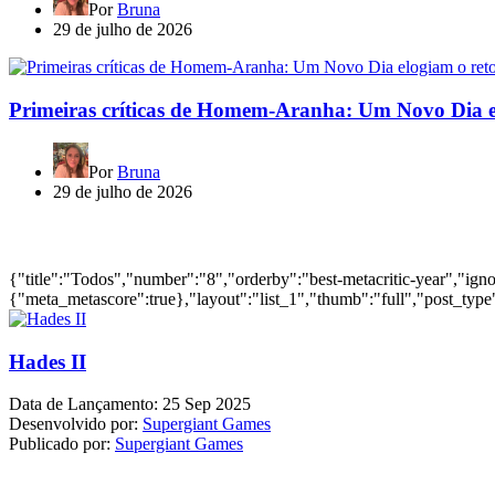
Por
Bruna
29 de julho de 2026
Primeiras críticas de Homem-Aranha: Um Novo Dia e
Por
Bruna
29 de julho de 2026
Jogos mais bem avaliados do ano
{"title":"Todos","number":"8","orderby":"best-metacritic-year","ig
{"meta_metascore":true},"layout":"list_1","thumb":"full","post_type"
Hades II
Data de Lançamento:
25 Sep 2025
Desenvolvido por:
Supergiant Games
Publicado por:
Supergiant Games