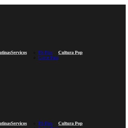
atinas
Serviços
PS Plus
Cultura Pop
Game Pass
atinas
Serviços
PS Plus
Cultura Pop