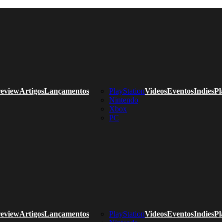
eview
Artigos
Lançamentos
PlayStation
Videos
Eventos
Indies
Pl
Nintendo
Xbox
PC
eview
Artigos
Lançamentos
PlayStation
Videos
Eventos
Indies
Pl