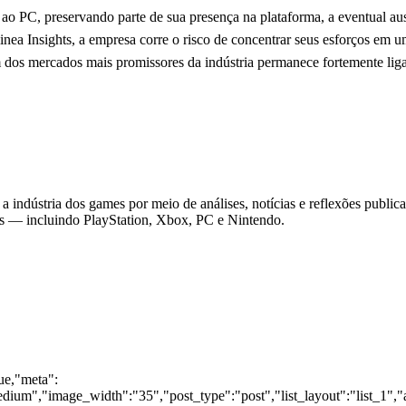
ao PC, preservando parte de sua presença na plataforma, a eventual au
 Alinea Insights, a empresa corre o risco de concentrar seus esforços 
dos mercados mais promissores da indústria permanece fortemente lig
 indústria dos games por meio de análises, notícias e reflexões public
as — incluindo PlayStation, Xbox, PC e Nintendo.
rue,"meta":
dium","image_width":"35","post_type":"post","list_layout":"list_1","