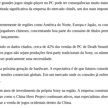
de grandes jogos single-player no PC pode ter consequências muito mai
a retirada significativa da empresa do mercado chinês, um dos mais impor
iferentemente de regiões como América do Norte, Europa e Japão, os c
ogadores chineses, concentrando boa parte do consumo de títulos premi
r lançamento.
gundo os dados citados, cerca de 42% das vendas de PC de Death Strand
 jogos não sejam produções first-party tradicionais da Sony, os númer
 ser praticamente uma necessidade.
 da próxima geração de hardware. A expectativa é de que futuros cons
 tensões comerciais globais. Em um mercado onde os consoles já enfren
.
 anos de investimento da própria Sony na região. A empresa construiu p
mas como o China Hero Project continuam ativos, mas especialistas obser
ar a venda de jogos ocidentais dentro da China.