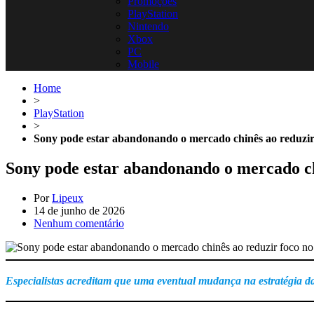
Promoções
PlayStation
Nintendo
Xbox
PC
Mobile
Home
>
PlayStation
>
Sony pode estar abandonando o mercado chinês ao reduzir 
Sony pode estar abandonando o mercado chi
Por
Lipeux
14 de junho de 2026
Nenhum comentário
Especialistas acreditam que uma eventual mudança na estratégia d