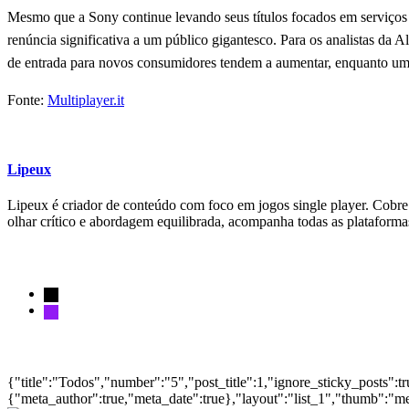
Mesmo que a Sony continue levando seus títulos focados em serviços 
renúncia significativa a um público gigantesco. Para os analistas da
de entrada para novos consumidores tendem a aumentar, enquanto um 
Fonte:
Multiplayer.it
Lipeux
Lipeux é criador de conteúdo com foco em jogos single player. Cobre a
olhar crítico e abordagem equilibrada, acompanha todas as plataform
Siga-nos
Notícias
{"title":"Todos","number":"5","post_title":1,"ignore_sticky_posts":t
{"meta_author":true,"meta_date":true},"layout":"list_1","thumb":"me