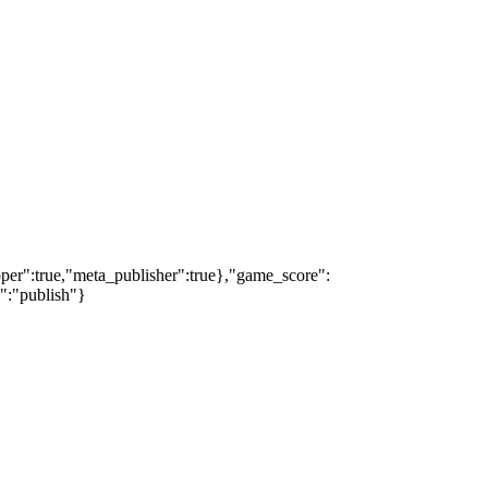
oper":true,"meta_publisher":true},"game_score":
s":"publish"}