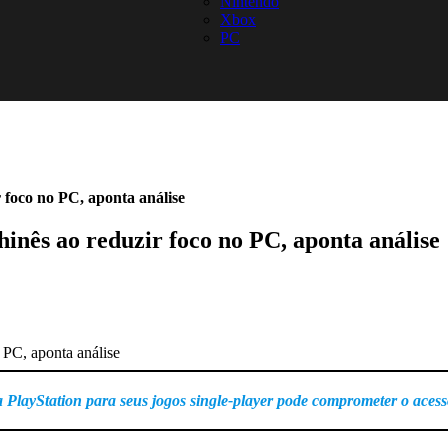
Nintendo
Xbox
PC
foco no PC, aponta análise
nês ao reduzir foco no PC, aponta análise
a PlayStation para seus jogos single-player pode comprometer o ace