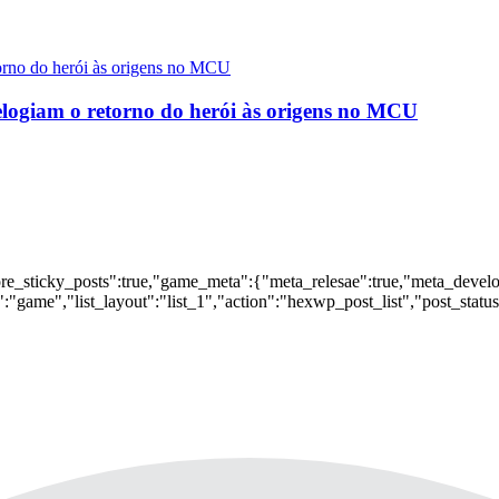
logiam o retorno do herói às origens no MCU
nore_sticky_posts":true,"game_meta":{"meta_relesae":true,"meta_devel
:"game","list_layout":"list_1","action":"hexwp_post_list","post_statu