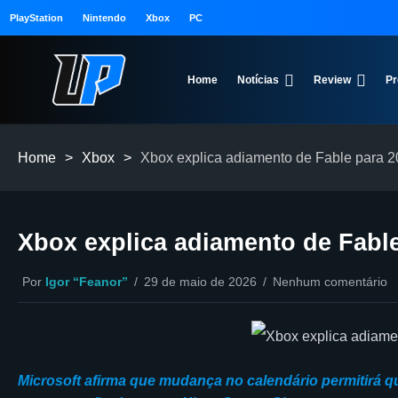
PlayStation
Nintendo
Xbox
PC
Home
Notícias
Review
Pr
Home
>
Xbox
>
Xbox explica adiamento de Fable para 
Xbox explica adiamento de Fabl
Por
Igor “Feanor”
29 de maio de 2026
Nenhum comentário
Microsoft afirma que mudança no calendário permitirá 