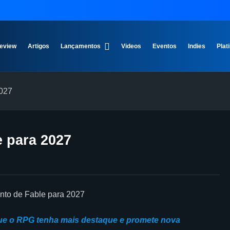
eview
Artigos
Lançamentos
Videos
Eventos
Indies
Plat
2027
e para 2027
que o RPG tenha mais destaque e promete nova