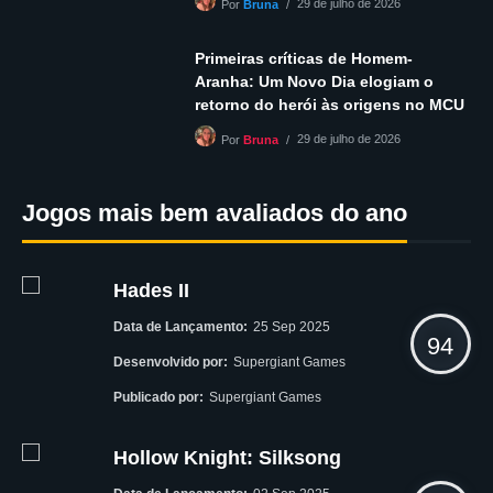
29 de julho de 2026
Por
Bruna
Primeiras críticas de Homem-
Aranha: Um Novo Dia elogiam o
retorno do herói às origens no MCU
29 de julho de 2026
Por
Bruna
Jogos mais bem avaliados do ano
Hades II
Data de Lançamento:
25 Sep 2025
94
Desenvolvido por:
Supergiant Games
Publicado por:
Supergiant Games
Hollow Knight: Silksong