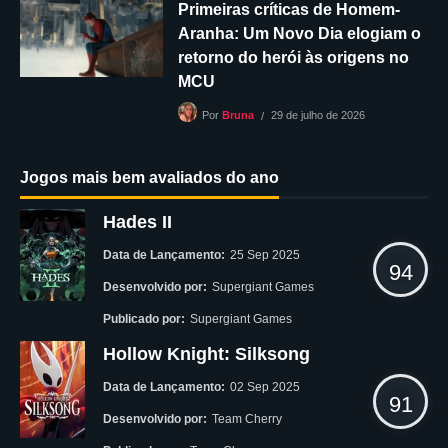
Primeiras críticas de Homem-
Aranha: Um Novo Dia elogiam o
retorno do herói às origens no
MCU
29 de julho de 2026
Por
Bruna
Jogos mais bem avaliados do ano
Hades II
Data de Lançamento:
25 Sep 2025
94
Desenvolvido por:
Supergiant Games
Publicado por:
Supergiant Games
Hollow Knight: Silksong
Data de Lançamento:
02 Sep 2025
91
Desenvolvido por:
Team Cherry