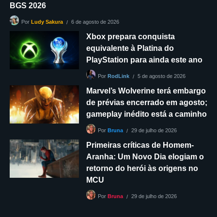
BGS 2026
6 de agosto de 2026
Por
Ludy Sakura
Xbox prepara conquista
equivalente à Platina do
PlayStation para ainda este ano
5 de agosto de 2026
Por
RodLink
Marvel’s Wolverine terá embargo
de prévias encerrado em agosto;
gameplay inédito está a caminho
29 de julho de 2026
Por
Bruna
Primeiras críticas de Homem-
Aranha: Um Novo Dia elogiam o
retorno do herói às origens no
MCU
29 de julho de 2026
Por
Bruna