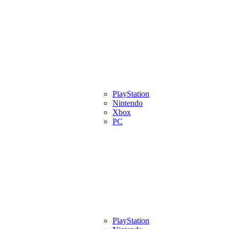
eview
Artigos
Lançamentos
PlayStation
Videos
Eventos
Indies
Pl
Nintendo
Xbox
PC
eview
Artigos
Lançamentos
PlayStation
Videos
Eventos
Indies
Pl