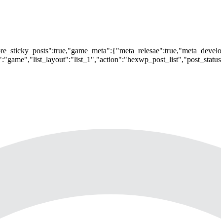
nore_sticky_posts":true,"game_meta":{"meta_relesae":true,"meta_devel
:"game","list_layout":"list_1","action":"hexwp_post_list","post_statu