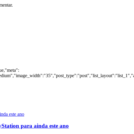
mentar.
rue,"meta":
dium","image_width":"35","post_type":"post","list_layout":"list_1","
yStation para ainda este ano