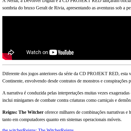
A Nerial, a Devolver Digital e a CD PROJEKT RED lançaram ofici
sombria do bruxo Geralt de Rivia, apresentando as aventuras sob a pe
Diferente dos jogos anteriores da série da CD PROJEKT RED, esta vers
Continente, envolvendo desde contratos de monstros e conspirações p
A narrativa é conduzida pelas interpretações muitas vezes exageradas
inclui minigames de combate contra criaturas como carniçais e demôn
Reigns: The Witcher
oferece milhares de combinações narrativas e h
tanto em computadores quanto em sistemas operacionais móveis.
the witcher
Reigns: The Witcher
Reigns