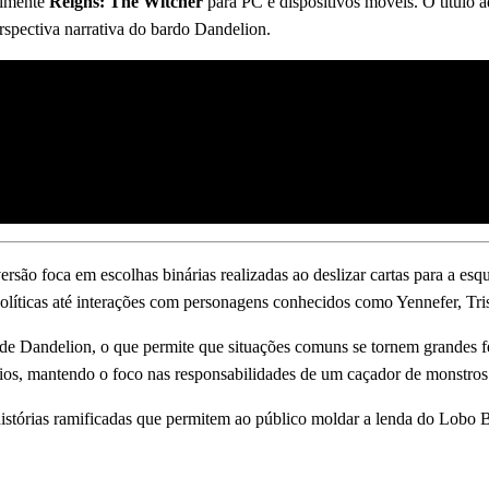
almente
Reigns: The Witcher
para PC e dispositivos móveis. O título a
rspectiva narrativa do bardo Dandelion.
ão foca em escolhas binárias realizadas ao deslizar cartas para a esqu
olíticas até interações com personagens conhecidos como Yennefer, Tri
 de Dandelion, o que permite que situações comuns se tornem grandes fe
ios, mantendo o foco nas responsabilidades de um caçador de monstros
istórias ramificadas que permitem ao público moldar a lenda do Lobo B