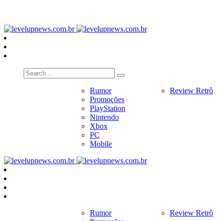
PlayStation
Nintendo
Xbox
PC
Home
Notícias
Rumor
Review
Review Retrô
Pr
Promoções
PlayStation
Nintendo
Xbox
PC
Mobile
Home
Notícias
Rumor
Review
Review Retrô
Pr