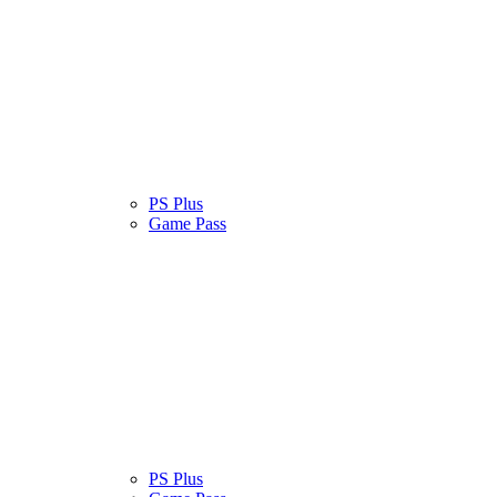
atinas
Serviços
PS Plus
Cultura Pop
Game Pass
atinas
Serviços
PS Plus
Cultura Pop