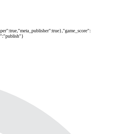
oper":true,"meta_publisher":true},"game_score":
s":"publish"}