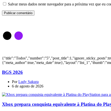
Salvar meus dados neste navegador para a próxima vez que eu co
Siga-nos
Notícias
{"title":"Todos","number":"5","post_title":1,"ignore_sticky_posts":t
{"meta_author":true,"meta_date":true},"layout":"list_1","thumb":"me
BGS 2026
Por
Ludy Sakura
6 de agosto de 2026
Xbox prepara conquista equivalente à Platina do Pla