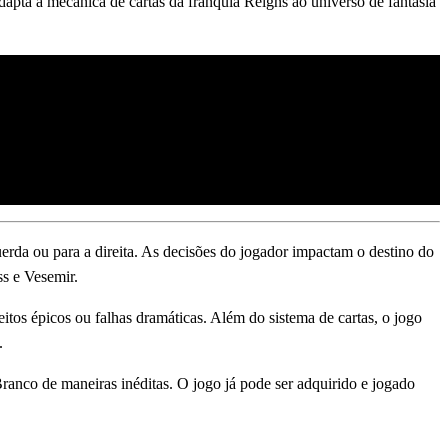
dapta a mecânica de cartas da franquia Reigns ao universo de fantasia
erda ou para a direita. As decisões do jogador impactam o destino do
ss e Vesemir.
itos épicos ou falhas dramáticas. Além do sistema de cartas, o jogo
.
ranco de maneiras inéditas. O jogo já pode ser adquirido e jogado