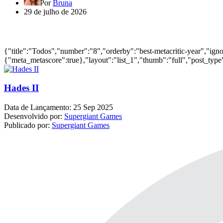
Por
Bruna
29 de julho de 2026
Jogos mais bem avaliados do ano
{"title":"Todos","number":"8","orderby":"best-metacritic-year","ig
{"meta_metascore":true},"layout":"list_1","thumb":"full","post_type"
Hades II
Data de Lançamento:
25 Sep 2025
Desenvolvido por:
Supergiant Games
Publicado por:
Supergiant Games