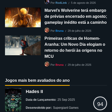
5 de agosto de 2026
Por
RodLink
Marvel’s Wolverine terá embargo
de prévias encerrado em agosto;
gameplay inédito está a caminho
29 de julho de 2026
Por
Bruna
Primeiras críticas de Homem-
Aranha: Um Novo Dia elogiam o
retorno do herói às origens no
MCU
29 de julho de 2026
Por
Bruna
Jogos mais bem avaliados do ano
Hades II
Data de Lançamento:
25 Sep 2025
94
Desenvolvido por:
Supergiant Games