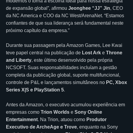
modernos o torna a escolha ideal para nossa estratégia
de expansão global”, afirmou
Jeonghee “JJ” Jin
, CEO
da NC America e COO da NC West/ArenaNet. “Estamos
confiantes de que sua liderança será fundamental neste
próximo capítulo da empresa.”
Durante sua passagem pela Amazon Games, Lee Kwai
teve papel central na publicação de
Lost Ark
e
Throne
and Liberty
, este último desenvolvido pela própria
NCSOFT. Suas responsabilidades incluíam a gestão
completa da publicação global, suporte multifuncional,
controle de P&L e lançamentos simultâneos no
PC, Xbox
Series X|S e PlayStation 5
.
Antes da Amazon, o executivo acumulou experiência em
empresas como
Trion Worlds
e
Sony Online
Entertainment
. Na Trion, atuou como
Produtor
Executivo de ArcheAge e Trove
, enquanto na Sony