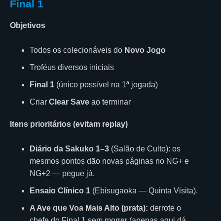
Final 1
Objetivos
Todos os colecionáveis do
Novo Jogo
Troféus diversos iniciais
Final 1
(único possível na 1ª jogada)
Criar
Clear Save
ao terminar
Itens prioritários (evitam replay)
Diário da Sakuko 1–3
(Salão de Culto): os
mesmos pontos dão novas páginas no NG+ e
NG+2 — pegue já.
Ensaio Clínico 1
(Ebisugaoka — Quinta Visita).
A Ave que Voa Mais Alto (prata):
derrote o
chefe do Final 1 sem morrer (apenas aqui dá