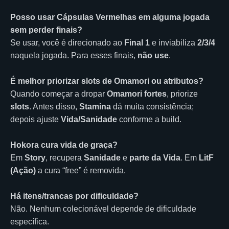
Posso usar Cápsulas Vermelhas em alguma jogada
sem perder finais?
Se usar, você é direcionado ao
Final 1
e inviabiliza
2/3/4
naquela jogada. Para esses finais,
não use
.
É melhor priorizar slots de Omamori ou atributos?
Quando começar a dropar
Omamori fortes
, priorize
slots
. Antes disso,
Stamina
dá muita consistência;
depois ajuste
Vida/Sanidade
conforme a build.
Hokora cura vida de graça?
Em
Story
, recupera
Sanidade
e
parte da Vida
. Em
LitF
(Ação)
a cura “free” é removida.
Há itens/trancas por dificuldade?
Não. Nenhum colecionável depende de dificuldade
específica.