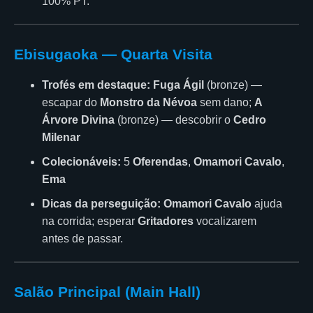
100% PT.
Ebisugaoka — Quarta Visita
Trofés em destaque:
Fuga Ágil
(bronze) —
escapar do
Monstro da Névoa
sem dano;
A
Árvore Divina
(bronze) — descobrir o
Cedro
Milenar
Colecionáveis:
5
Oferendas
,
Omamori Cavalo
,
Ema
Dicas da perseguição:
Omamori Cavalo
ajuda
na corrida; esperar
Gritadores
vocalizarem
antes de passar.
Salão Principal (Main Hall)