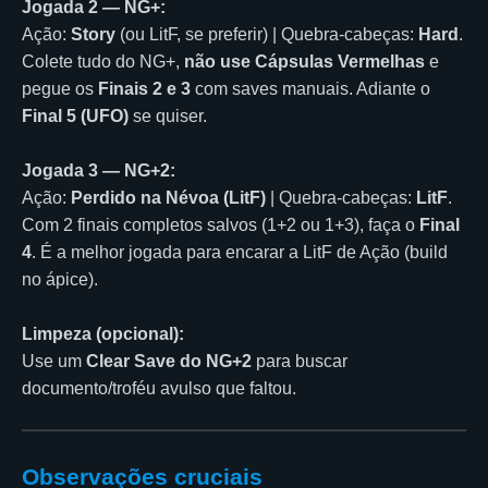
Jogada 2 — NG+:
Ação:
Story
(ou LitF, se preferir) | Quebra-cabeças:
Hard
.
Colete tudo do NG+,
não use Cápsulas Vermelhas
e
pegue os
Finais 2 e 3
com saves manuais. Adiante o
Final 5 (UFO)
se quiser.
Jogada 3 — NG+2:
Ação:
Perdido na Névoa (LitF)
| Quebra-cabeças:
LitF
.
Com 2 finais completos salvos (1+2 ou 1+3), faça o
Final
4
. É a melhor jogada para encarar a LitF de Ação (build
no ápice).
Limpeza (opcional):
Use um
Clear Save do NG+2
para buscar
documento/troféu avulso que faltou.
Observações cruciais