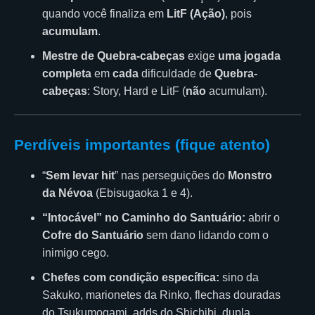
quando você finaliza em
LitF (Ação)
, pois
acumulam
.
Mestre de Quebra-cabeças
exige
uma jogada
completa
em
cada
dificuldade de
Quebra-
cabeças
: Story, Hard e LitF (
não
acumulam).
Perdíveis importantes (fique atento)
“
Sem levar hit
” nas perseguições do
Monstro
da Névoa
(Ebisugaoka 1 e 4).
“Intocável” no Caminho do Santuário:
abrir o
Cofre do Santuário
sem dano lidando com o
inimigo cego.
Chefes com condição específica:
sino da
Sakuko, marionetes da Rinko, flechas douradas
do Tsukumogami, adds do Shichibi, dupla