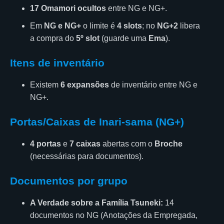
17 Omamori ocultos
entre NG e NG+.
Em
NG e NG+
o limite é
4 slots
; no
NG+2
libera
a compra do
5º slot
(guarde uma
Ema
).
Itens de inventário
Existem
6 expansões
de inventário entre NG e
NG+.
Portas/Caixas de Inari-sama (NG+)
4 portas
e
7 caixas
abertas com o
Broche
(necessárias para documentos).
Documentos por grupo
A Verdade sobre a Família Tsuneki:
14
documentos no NG (Anotações da Empregada,