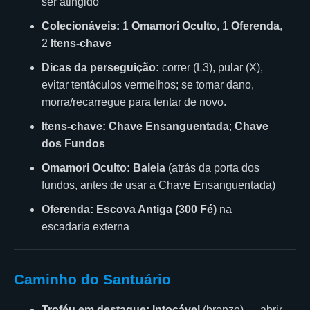
ser atingido
Colecionáveis:
1
Omamori Oculto
, 1
Oferenda
,
2
Itens-chave
Dicas da perseguição:
correr (L3), pular (X),
evitar tentáculos vermelhos; se tomar dano,
morra/recarregue para tentar de novo.
Itens-chave:
Chave Ensanguentada
;
Chave
dos Fundos
Omamori Oculto:
Baleia
(atrás da porta dos
fundos, antes de usar a Chave Ensanguentada)
Oferenda:
Escova Antiga (300 Fé)
na
escadaria externa
Caminho do Santuário
Troféu em destaque:
Intocável
(bronze) — abrir