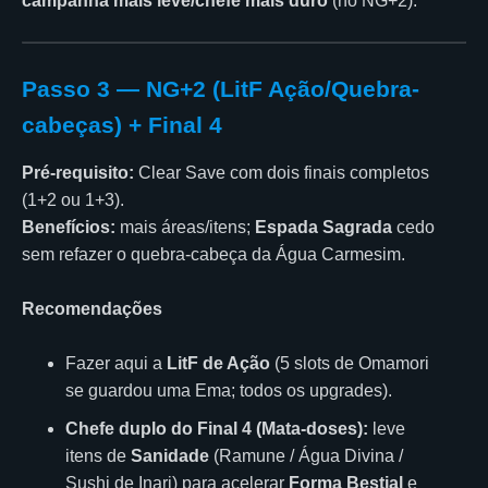
campanha mais leve/chefe mais duro
(no NG+2).
Passo 3 — NG+2 (LitF Ação/Quebra-
cabeças) + Final 4
Pré-requisito:
Clear Save com dois finais completos
(1+2 ou 1+3).
Benefícios:
mais áreas/itens;
Espada Sagrada
cedo
sem refazer o quebra-cabeça da Água Carmesim.
Recomendações
Fazer aqui a
LitF de Ação
(5 slots de Omamori
se guardou uma Ema; todos os upgrades).
Chefe duplo do Final 4 (Mata-doses):
leve
itens de
Sanidade
(Ramune / Água Divina /
Sushi de Inari) para acelerar
Forma Bestial
e