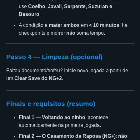
use
Coelho, Javali, Serpente, Suzuran e
Besouro
.
A condição é
matar ambos
em
< 10 minutos
; há
checkpoints e morrer
não
soma tempo.
Passo 4 — Limpeza (opcional)
Faltou documento/troféu? Inicie nova jogada a partir de
um
Clear Save do NG+2
.
Finais e requisitos (resumo)
Final 1 — Voltando ao ninho
: acontece
automaticamente na primeira jogada.
Final 2 — O Casamento da Raposa (NG+)
:
não