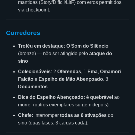
mantidas (Story/Difícil/LitF) com erros permitidos
via checkpoint.
Corredores
Troféu em destaque:
O Som do Silêncio
(bronze) — não ser atingido pelo
ataque do
sino
Colecionáveis:
2
Oferendas
, 1
Ema
,
Omamori
Falcão
e
Espelho de Mão Abençoado
, 3
Documentos
Dica do Espelho Abençoado:
é
quebrável
ao
morrer (outros exemplares surgem depois).
Chefe:
interromper
todas as 6 ativações
do
sino (duas fases, 3 cargas cada).