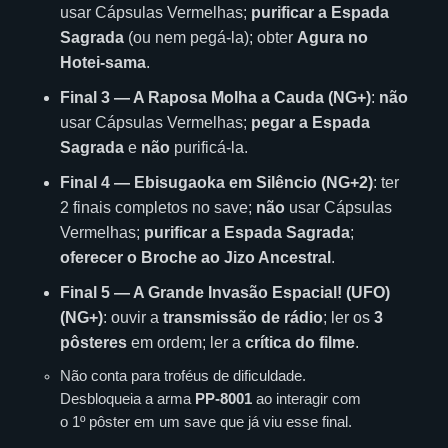
usar Cápsulas Vermelhas;
purificar a Espada
Sagrada
(ou nem pegá-la); obter
Agura no
Hotei-sama
.
Final 3 — A Raposa Molha a Cauda (NG+)
:
não
usar Cápsulas Vermelhas;
pegar a Espada
Sagrada
e
não
purificá-la.
Final 4 — Ebisugaoka em Silêncio (NG+2)
: ter
2 finais completos no save;
não
usar Cápsulas
Vermelhas;
purificar a Espada Sagrada
;
oferecer o Broche ao Jizo Ancestral
.
Final 5 — A Grande Invasão Espacial! (UFO)
(NG+)
: ouvir a
transmissão de rádio
; ler os
3
pôsteres
em ordem; ler a
crítica do filme
.
Não conta para troféus de dificuldade.
Desbloqueia a arma
PP-8001
ao interagir com
o 1º pôster em um save que já viu esse final.