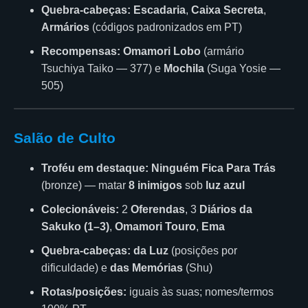
Quebra-cabeças:
Escadaria
,
Caixa Secreta
,
Armários
(códigos padronizados em PT)
Recompensas:
Omamori Lobo
(armário
Tsuchiya Taiko — 377) e
Mochila
(Suga Yosie —
505)
Salão de Culto
Troféu em destaque:
Ninguém Fica Para Trás
(bronze) — matar
8 inimigos
sob
luz azul
Colecionáveis:
2
Oferendas
, 3
Diários da
Sakuko (1–3)
,
Omamori Touro
,
Ema
Quebra-cabeças:
da Luz
(posições por
dificuldade) e
das Memórias
(Shu)
Rotas/posições:
iguais às suas; nomes/termos