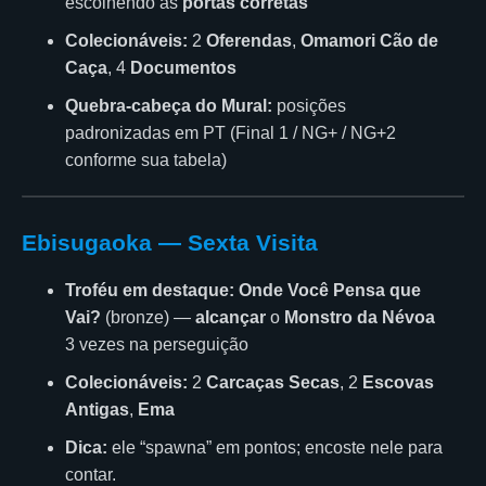
escolhendo as
portas corretas
Colecionáveis:
2
Oferendas
,
Omamori Cão de
Caça
, 4
Documentos
Quebra-cabeça do Mural:
posições
padronizadas em PT (Final 1 / NG+ / NG+2
conforme sua tabela)
Ebisugaoka — Sexta Visita
Troféu em destaque:
Onde Você Pensa que
Vai?
(bronze) —
alcançar
o
Monstro da Névoa
3 vezes na perseguição
Colecionáveis:
2
Carcaças Secas
, 2
Escovas
Antigas
,
Ema
Dica:
ele “spawna” em pontos; encoste nele para
contar.