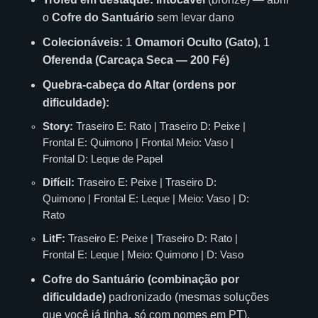
o
Cofre do Santuário
sem levar dano
Colecionáveis:
1
Omamori Oculto (Gato)
, 1
Oferenda (Carcaça Seca — 200 Fé)
Quebra-cabeça do Altar (ordens por
dificuldade):
Story:
Traseiro E: Rato | Traseiro D: Peixe |
Frontal E: Quimono | Frontal Meio: Vaso |
Frontal D: Leque de Papel
Difícil:
Traseiro E: Peixe | Traseiro D:
Quimono | Frontal E: Leque | Meio: Vaso | D:
Rato
LitF:
Traseiro E: Peixe | Traseiro D: Rato |
Frontal E: Leque | Meio: Quimono | D: Vaso
Cofre do Santuário (combinação por
dificuldade)
padronizado (mesmas soluções
que você já tinha, só com nomes em PT).