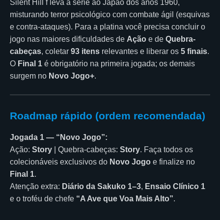
Silent Hill f leva a série ao Japão dos anos 1960,
misturando terror psicológico com combate ágil (esquivas
e contra-ataques). Para a platina você precisa concluir o
jogo nas maiores dificuldades de
Ação
e de
Quebra-
cabeças
, coletar
93 itens
relevantes e liberar os
5 finais
.
O
Final 1
é obrigatório na primeira jogada; os demais
surgem no
Novo Jogo+
.
Roadmap rápido (ordem recomendada)
Jogada 1 — “Novo Jogo”:
Ação:
Story
| Quebra-cabeças:
Story
. Faça todos os
colecionáveis exclusivos do
Novo Jogo
e finalize no
Final 1
.
Atenção extra:
Diário da Sakuko 1–3
,
Ensaio Clínico 1
e o troféu de chefe
“A Ave que Voa Mais Alto”
.