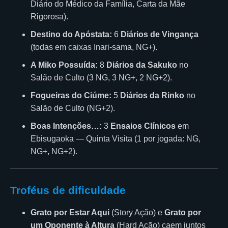
Diário do Médico da Família, Carta da Mãe
Rigorosa).
Destino do Apóstata:
6
Diários de Vingança
(todas em caixas Inari-sama, NG+).
A Miko Possuída:
8
Diários da Sakuko
no
Salão de Culto (3 NG, 3 NG+, 2 NG+2).
Fogueiras do Ciúme:
5
Diários da Rinko
no
Salão de Culto (NG+2).
Boas Intenções…:
3
Ensaios Clínicos
em
Ebisugaoka — Quinta Visita (1 por jogada: NG,
NG+, NG+2).
Troféus de dificuldade
Grato por Estar Aqui
(Story Ação) e
Grato por
um Oponente à Altura
(Hard Ação) caem juntos