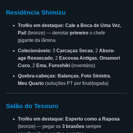
Residência Shimizu
Troféu em destaque:
Cale a Boca de Uma Vez,
Pai!
(bronze) — derrotar
primeiro
o chefe
gigante da lâmina
Colecionáveis:
3
Carcaças Secas
, 2
Abura-
age Ressecado
, 2
Escovas Antigas
,
Omamori
Cuco
, 2
Ema
,
Furoshiki
(inventário)
Quebra-cabeças:
Balanças
,
Foto Sinistra
,
Meu Quarto
(soluções PT por final/jogada)
Salão do Tesouro
Troféu em destaque:
Esperto como a Raposa
(bronze) — pegar os
3 brasões
sempre