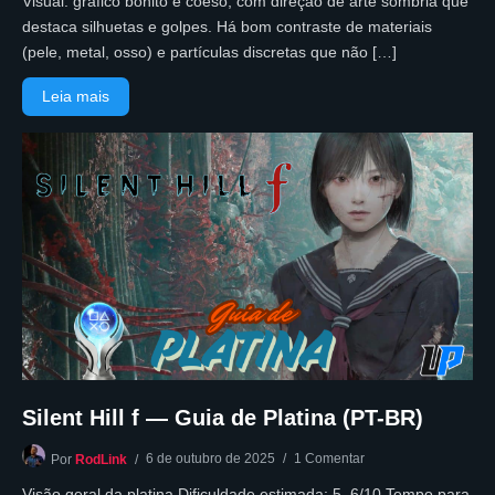
Visual: gráfico bonito e coeso, com direção de arte sombria que
destaca silhuetas e golpes. Há bom contraste de materiais
(pele, metal, osso) e partículas discretas que não […]
Leia mais
Silent Hill f — Guia de Platina (PT-BR)
6 de outubro de 2025
1 Comentar
Por
RodLink
Visão geral da platina Dificuldade estimada: 5–6/10 Tempo para