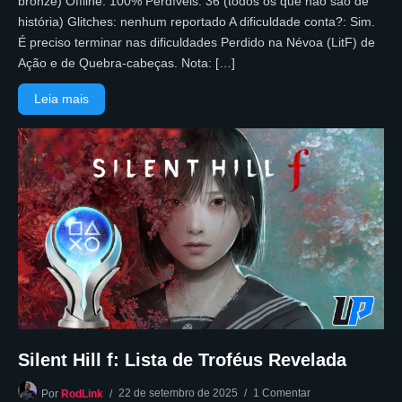
bronze) Offline: 100% Perdíveis: 36 (todos os que não são de
história) Glitches: nenhum reportado A dificuldade conta?: Sim.
É preciso terminar nas dificuldades Perdido na Névoa (LitF) de
Ação e de Quebra-cabeças. Nota: […]
Leia mais
Silent Hill f: Lista de Troféus Revelada
22 de setembro de 2025
1 Comentar
Por
RodLink