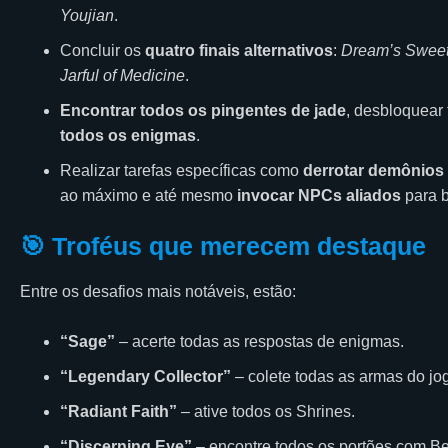
Youjian
.
Concluir os
quatro finais alternativos
:
Dream’s Sweet
Jarful of Medicine
.
Encontrar todos os pingentes de jade
, desbloquear 
todos os enigmas
.
Realizar tarefas específicas como
derrotar demônios 
ao máximo e até mesmo
invocar NPCs aliados
para b
🎯 Troféus que merecem destaque
Entre os desafios mais notáveis, estão:
“Sage”
– acerte todas as respostas de enigmas.
“Legendary Collector”
– colete todas as armas do jo
“Radiant Faith”
– ative todos os Shrines.
“Discerning Eye”
– encontre todos os portões com Be