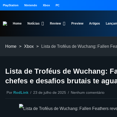
PlayStation
Nintendo
Xbox
PC
Home
Notícias
Review
Preview
Artigos
Lançam
Home
>
Xbox
>
Lista de Troféus de Wuchang: Fallen Feat
Lista de Troféus de Wuchang: Fal
chefes e desafios brutais te agu
Por
RodLink
23 de julho de 2025
Nenhum comentário