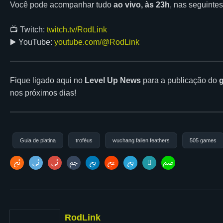
Você pode acompanhar tudo
ao vivo, às 23h
, nas seguintes
📺 Twitch:
twitch.tv/RodLink
▶️ YouTube:
youtube.com/@RodLink
Fique ligado aqui no
Level Up News
para a publicação do
g
nos próximos dias!
Guia de platina
troféus
wuchang fallen feathers
505 games
RodLink