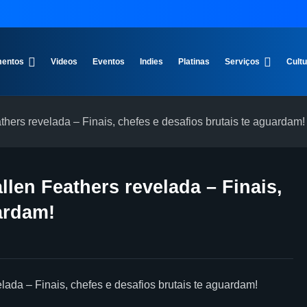
entos
Videos
Eventos
Indies
Platinas
Serviços
Cult
hers revelada – Finais, chefes e desafios brutais te aguardam!
len Feathers revelada – Finais,
ardam!