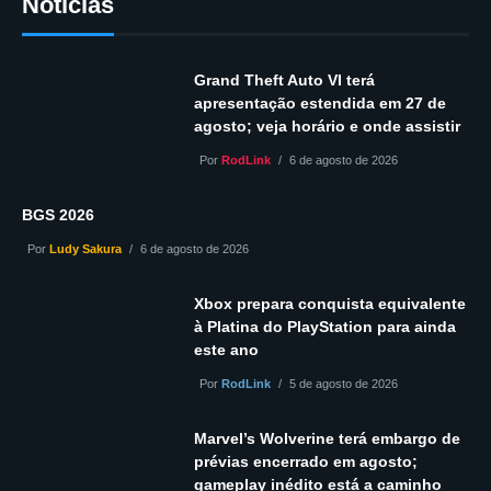
Notícias
Grand Theft Auto VI terá
apresentação estendida em 27 de
agosto; veja horário e onde assistir
Por
RodLink
6 de agosto de 2026
BGS 2026
Por
Ludy Sakura
6 de agosto de 2026
Xbox prepara conquista equivalente
à Platina do PlayStation para ainda
este ano
Por
RodLink
5 de agosto de 2026
Marvel’s Wolverine terá embargo de
prévias encerrado em agosto;
gameplay inédito está a caminho