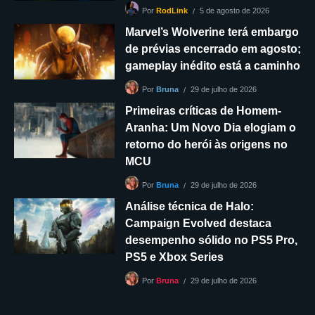
5 de agosto de 2026
Por
RodLink
Marvel’s Wolverine terá embargo
de prévias encerrado em agosto;
gameplay inédito está a caminho
29 de julho de 2026
Por
Bruna
Primeiras críticas de Homem-
Aranha: Um Novo Dia elogiam o
retorno do herói às origens no
MCU
29 de julho de 2026
Por
Bruna
Análise técnica de Halo:
Campaign Evolved destaca
desempenho sólido no PS5 Pro,
PS5 e Xbox Series
29 de julho de 2026
Por
Bruna