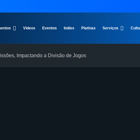
entos
Videos
Eventos
Indies
Platinas
Serviços
Cult
ssões, Impactando a Divisão de Jogos