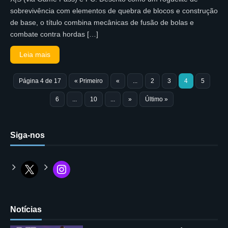
sobrevivência com elementos de quebra de blocos e construção
de base, o título combina mecânicas de fusão de bolas e
combate contra hordas […]
Leia mais
Página 4 de 17
« Primeiro
«
...
2
3
4
5
6
...
10
...
»
Último »
Siga-nos
Notícias