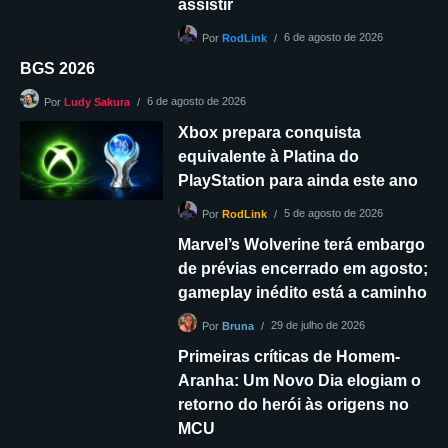
assistir
6 de agosto de 2026
Por
RodLink
BGS 2026
6 de agosto de 2026
Por
Ludy Sakura
Xbox prepara conquista
equivalente à Platina do
PlayStation para ainda este ano
5 de agosto de 2026
Por
RodLink
Marvel’s Wolverine terá embargo
de prévias encerrado em agosto;
gameplay inédito está a caminho
29 de julho de 2026
Por
Bruna
Primeiras críticas de Homem-
Aranha: Um Novo Dia elogiam o
retorno do herói às origens no
MCU