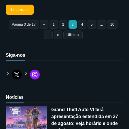
Leia mais
Página 3 de 17
«
1
2
3
4
5
...
10
...
»
Último »
Siga-nos
Notícias
Grand Theft Auto VI terá
apresentação estendida em 27
de agosto; veja horário e onde