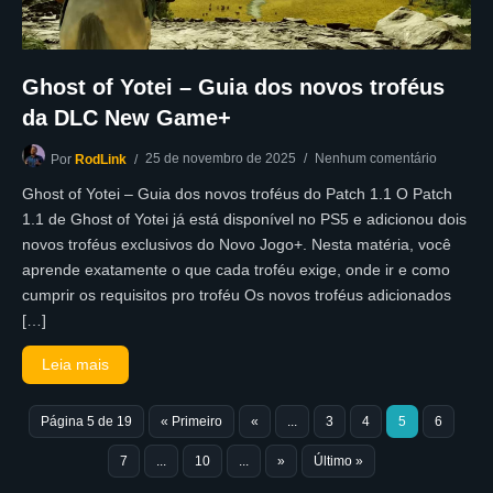
Ghost of Yotei – Guia dos novos troféus
da DLC New Game+
25 de novembro de 2025
Nenhum comentário
Por
RodLink
Ghost of Yotei – Guia dos novos troféus do Patch 1.1 O Patch
1.1 de Ghost of Yotei já está disponível no PS5 e adicionou dois
novos troféus exclusivos do Novo Jogo+. Nesta matéria, você
aprende exatamente o que cada troféu exige, onde ir e como
cumprir os requisitos pro troféu Os novos troféus adicionados
[…]
Leia mais
Página 5 de 19
« Primeiro
«
...
3
4
5
6
7
...
10
...
»
Último »