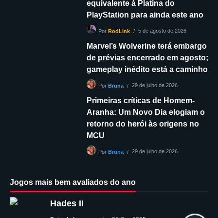
equivalente à Platina do
PlayStation para ainda este ano
5 de agosto de 2026
Por
RodLink
Marvel’s Wolverine terá embargo
de prévias encerrado em agosto;
gameplay inédito está a caminho
29 de julho de 2026
Por
Bruna
Primeiras críticas de Homem-
Aranha: Um Novo Dia elogiam o
retorno do herói às origens no
MCU
29 de julho de 2026
Por
Bruna
Jogos mais bem avaliados do ano
Hades II