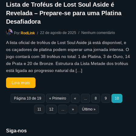
Lista de Troféus de Lost Soul Aside é
Revelada – Prepare-se para uma Platina
Desafiadora
22 de agosto de 2025
Nenhum comentário
Por
RodLink
A lista oficial de troféus de Lost Soul Aside já está disponível, e
os caçadores de platina podem esperar uma jornada intensa. O
jogo contará com 38 troféus no total: 1 de Platina, 3 de Ouro, 14
de Prata e 20 de Bronze. Estrutura da Lista Metade dos troféus
está ligada ao progresso natural da […]
Leia mais
Página 10 de 19
« Primeiro
«
...
8
9
10
11
12
...
»
Último »
Siga-nos