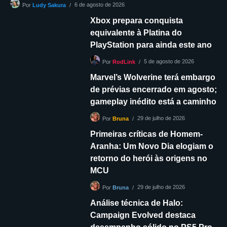
6 de agosto de 2026
Por
Ludy Sakura
Xbox prepara conquista
equivalente à Platina do
PlayStation para ainda este ano
5 de agosto de 2026
Por
RodLink
Marvel’s Wolverine terá embargo
de prévias encerrado em agosto;
gameplay inédito está a caminho
29 de julho de 2026
Por
Bruna
Primeiras críticas de Homem-
Aranha: Um Novo Dia elogiam o
retorno do herói às origens no
MCU
29 de julho de 2026
Por
Bruna
Análise técnica de Halo:
Campaign Evolved destaca