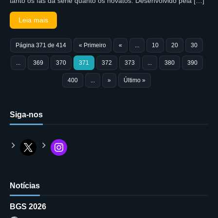
tanto os fãs da série quanto os novatos. Desenvolvido pela […]
Leia mais
Página 371 de 414
« Primeiro
«
...
10
20
30
...
369
370
371
372
373
...
380
390
400
...
»
Último »
Siga-nos
Notícias
BGS 2026