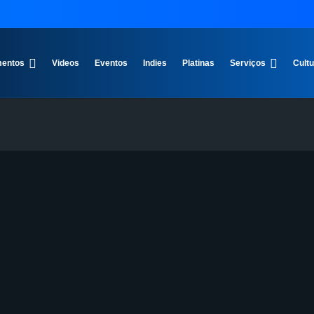
entos
Videos
Eventos
Indies
Platinas
Serviços
Cult