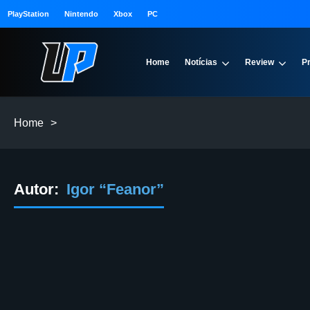
PlayStation
Nintendo
Xbox
PC
Home
Notícias
Review
P
Home
>
Autor:
Igor “Feanor”