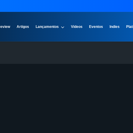
review
Artigos
Lançamentos
Videos
Eventos
Indies
Plat