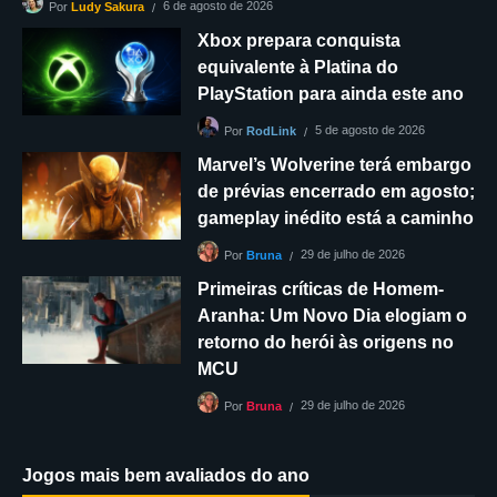
6 de agosto de 2026
Por
Ludy Sakura
Xbox prepara conquista
equivalente à Platina do
PlayStation para ainda este ano
5 de agosto de 2026
Por
RodLink
Marvel’s Wolverine terá embargo
de prévias encerrado em agosto;
gameplay inédito está a caminho
29 de julho de 2026
Por
Bruna
Primeiras críticas de Homem-
Aranha: Um Novo Dia elogiam o
retorno do herói às origens no
MCU
29 de julho de 2026
Por
Bruna
Jogos mais bem avaliados do ano