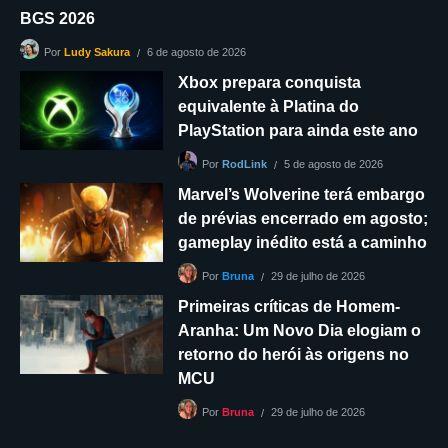
BGS 2026
6 de agosto de 2026
Por
Ludy Sakura
Xbox prepara conquista
equivalente à Platina do
PlayStation para ainda este ano
5 de agosto de 2026
Por
RodLink
Marvel’s Wolverine terá embargo
de prévias encerrado em agosto;
gameplay inédito está a caminho
29 de julho de 2026
Por
Bruna
Primeiras críticas de Homem-
Aranha: Um Novo Dia elogiam o
retorno do herói às origens no
MCU
29 de julho de 2026
Por
Bruna