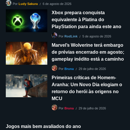
6 de agosto de 2026
Por
Ludy Sakura
Xbox prepara conquista
equivalente à Platina do
PlayStation para ainda este ano
5 de agosto de 2026
Por
RodLink
Marvel’s Wolverine terá embargo
de prévias encerrado em agosto;
gameplay inédito está a caminho
29 de julho de 2026
Por
Bruna
Primeiras críticas de Homem-
Aranha: Um Novo Dia elogiam o
retorno do herói às origens no
MCU
29 de julho de 2026
Por
Bruna
Jogos mais bem avaliados do ano