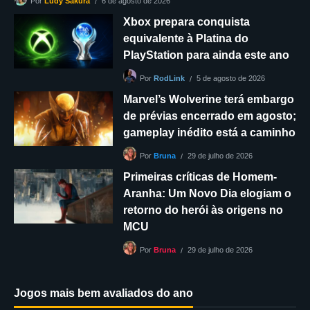
6 de agosto de 2026
Por
Ludy Sakura
Xbox prepara conquista
equivalente à Platina do
PlayStation para ainda este ano
5 de agosto de 2026
Por
RodLink
Marvel’s Wolverine terá embargo
de prévias encerrado em agosto;
gameplay inédito está a caminho
29 de julho de 2026
Por
Bruna
Primeiras críticas de Homem-
Aranha: Um Novo Dia elogiam o
retorno do herói às origens no
MCU
29 de julho de 2026
Por
Bruna
Jogos mais bem avaliados do ano