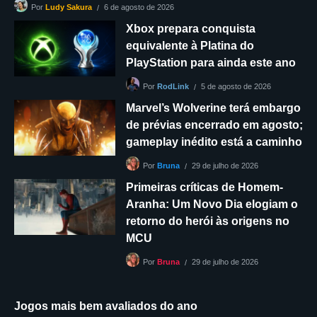
6 de agosto de 2026
Por
Ludy Sakura
Xbox prepara conquista
equivalente à Platina do
PlayStation para ainda este ano
5 de agosto de 2026
Por
RodLink
Marvel’s Wolverine terá embargo
de prévias encerrado em agosto;
gameplay inédito está a caminho
29 de julho de 2026
Por
Bruna
Primeiras críticas de Homem-
Aranha: Um Novo Dia elogiam o
retorno do herói às origens no
MCU
29 de julho de 2026
Por
Bruna
Jogos mais bem avaliados do ano