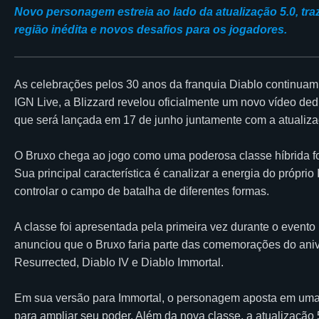
Novo personagem estreia ao lado da atualização 5.0, t
região inédita e novos desafios para os jogadores.
As celebrações pelos 30 anos da franquia Diablo continuam
IGN Live, a Blizzard revelou oficialmente um novo vídeo ded
que será lançada em 17 de junho juntamente com a atualiza
O Bruxo chega ao jogo como uma poderosa classe híbrida 
Sua principal característica é canalizar a energia do próprio 
controlar o campo de batalha de diferentes formas.
A classe foi apresentada pela primeira vez durante o evento 
anunciou que o Bruxo faria parte das comemorações do anive
Resurrected, Diablo IV e Diablo Immortal.
Em sua versão para Immortal, o personagem aposta em uma a
para ampliar seu poder. Além da nova classe, a atualizaçã