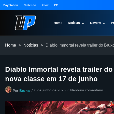
PlayStation
Nintendo
Xbox
PC
Home
Notícias
Review
P
Home
>
Notícias
>
Diablo Immortal revela trailer do Br
Diablo Immortal revela trailer 
nova classe em 17 de junho
8 de junho de 2026
Nenhum comentário
Por
Bruna