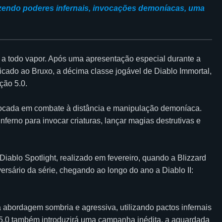
razendo poderes infernais, invocações demoníacas, uma
 a todo vapor. Após uma apresentação especial durante a
icado ao Bruxo, a décima classe jogável de Diablo Immortal,
ção 5.0.
focada em combate à distância e manipulação demoníaca.
Inferno para invocar criaturas, lançar magias destrutivas e
Diablo Spotlight, realizado em fevereiro, quando a Blizzard
rsário da série, chegando ao longo do ano a Diablo II:
bordagem sombria e agressiva, utilizando pactos infernais
o 5.0 também introduzirá uma campanha inédita, a aguardada