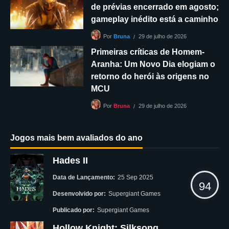
de prévias encerrado em agosto;
gameplay inédito está a caminho
29 de julho de 2026
Por
Bruna
Primeiras críticas de Homem-
Aranha: Um Novo Dia elogiam o
retorno do herói às origens no
MCU
29 de julho de 2026
Por
Bruna
Jogos mais bem avaliados do ano
Hades II
Data de Lançamento:
25 Sep 2025
94
Desenvolvido por:
Supergiant Games
Publicado por:
Supergiant Games
Hollow Knight: Silksong