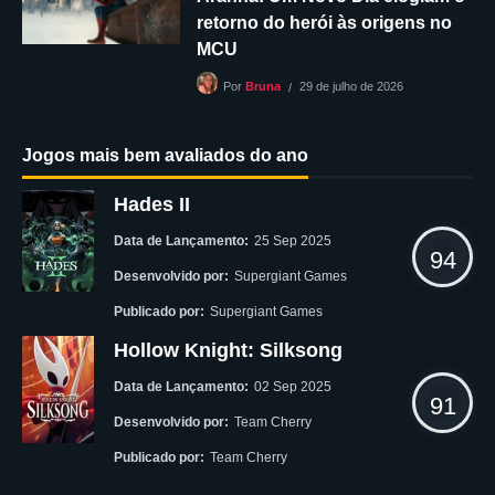
retorno do herói às origens no
MCU
29 de julho de 2026
Por
Bruna
Jogos mais bem avaliados do ano
Hades II
Data de Lançamento:
25 Sep 2025
94
Desenvolvido por:
Supergiant Games
Publicado por:
Supergiant Games
Hollow Knight: Silksong
Data de Lançamento:
02 Sep 2025
91
Desenvolvido por:
Team Cherry
Publicado por:
Team Cherry