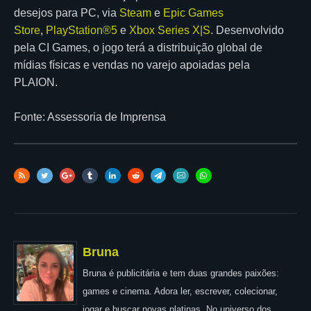
desejos para PC, via
Steam
e
Epic Games
Store
,
PlayStation®5
e
Xbox Series X|S
. Desenvolvido
pela CI Games, o jogo terá a distribuição global de
mídias físicas e vendas no varejo apoiadas pela
PLAION.
Fonte: Assessoria de Imprensa
Bruna
Bruna é publicitária e tem duas grandes paixões:
games e cinema. Adora ler, escrever, colecionar,
jogar e buscar novas platinas. No universo dos