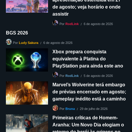
de agosto; veja horário e onde
assistir
6 de agosto de 2026
Por
RodLink
BGS 2026
6 de agosto de 2026
Por
Ludy Sakura
Xbox prepara conquista
equivalente à Platina do
PlayStation para ainda este ano
5 de agosto de 2026
Por
RodLink
Marvel’s Wolverine terá embargo
de prévias encerrado em agosto;
gameplay inédito está a caminho
29 de julho de 2026
Por
Bruna
Primeiras críticas de Homem-
Aranha: Um Novo Dia elogiam o
retorno do herói às origens no