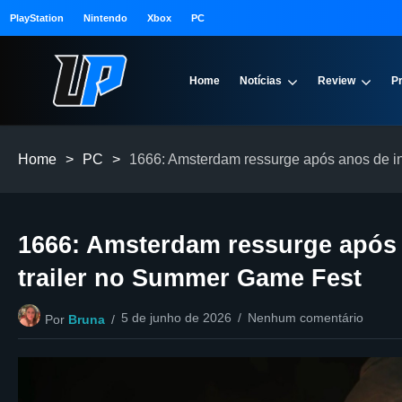
PlayStation
Nintendo
Xbox
PC
Home
Notícias
Review
P
Home
>
PC
>
1666: Amsterdam ressurge após anos de i
1666: Amsterdam ressurge após 
trailer no Summer Game Fest
5 de junho de 2026
Nenhum comentário
Por
Bruna