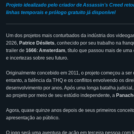
Projeto idealizado pelo criador de Assassin’s Creed reto
linhas temporais e prólogo gratuito já disponível
Um dos projetos mais conturbados da indústria dos videog
2026,
Patrice Désilets
, conhecido por seu trabalho na fran
trailer de
1666: Amsterdam
, título que passou mais de uma
e incertezas sobre seu futuro.
Originalmente concebido em 2011, o projeto começou a ser d
entanto, a falência da THQ e os conflitos envolvendo os dire
desenvolvimento por anos. Após uma longa batalha judicial,
ao projeto por meio de seu estúdio independente, a
Panache
Agora, quase quinze anos depois de seus primeiros concei
apresentação ao público.
O jogo será uma aventura de ação em terceira pessoa com fo